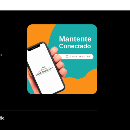
u
io.